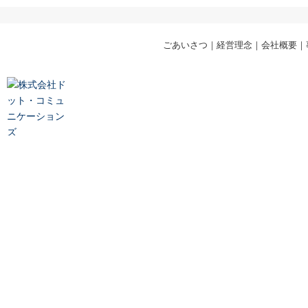
ごあいさつ
｜
経営理念
｜
会社概要
｜
株式会社ドット・コミュニケーションズ
一般労働者派遣事業 （派 40-010136）